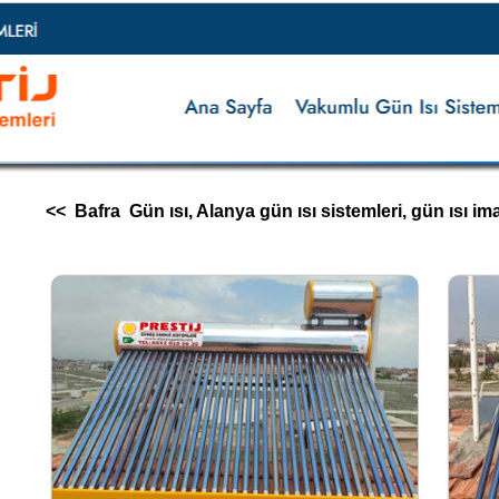
<< Bafra Gün ısı, Alanya gün ısı sistemleri, gün ısı imalatı