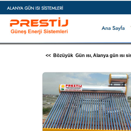
<< Bözüyük Gün ısı, Alanya gün ısı sisteml