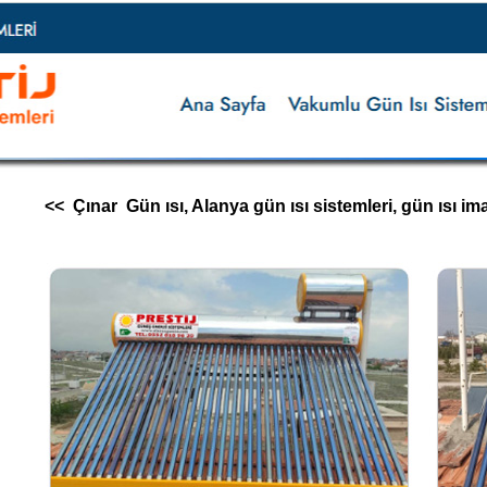
<< Çınar Gün ısı, Alanya gün ısı sistemleri, gün ısı imalatı