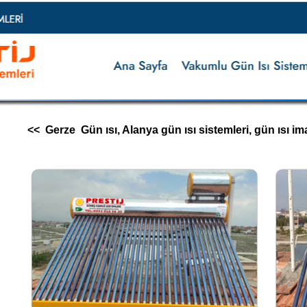
<< Gerze Gün ısı, Alanya gün ısı sistemleri, gün ısı imalatı