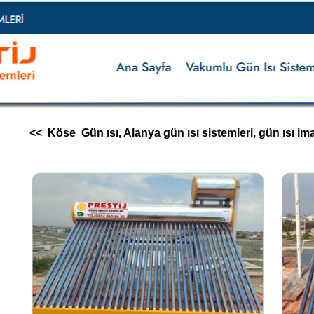
<< Köse Gün ısı, Alanya gün ısı sistemleri, gün ısı imalatı