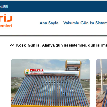
<< Köşk Gün ısı, Alanya gün ısı sistemleri, gün ısı imalatı