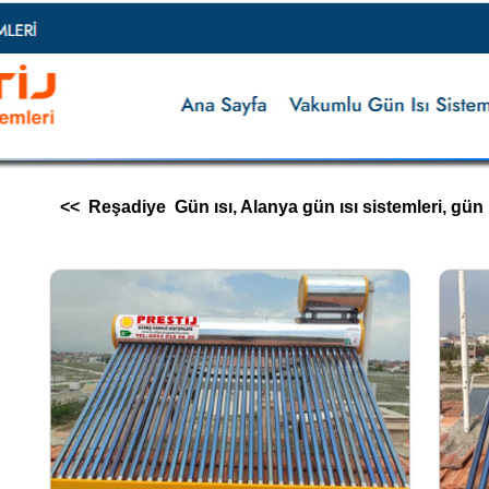
<< Reşadiye Gün ısı, Alanya gün ısı sistemleri, gün ısı i