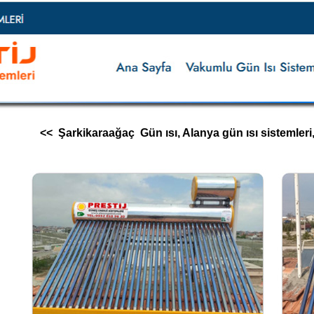
<< Şarkikaraağaç Gün ısı, Alanya gün ısı sistemleri, gün