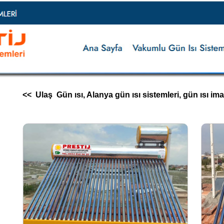
<< Ulaş Gün ısı, Alanya gün ısı sistemleri, gün ısı imalatı