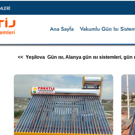
<< Yeşilova Gün ısı, Alanya gün ısı sistemleri, gün ısı i