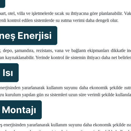
rt, otel, villa ve işletmelerde sıcak su ihtiyacına göre planlanabilir. V
enli kontrol edilen sistemlerde su ısıtma verimi daha dengeli olur.
neş Enerjisi
, depo, şamandıra, rezistans, vana ve bağlantı ekipmanları dikkatle 
n kaynaklanabilir. Yerinde kontrol ile sistemin ihtiyacı daha net belirlen
Isı
erjisinden yararlanarak kullanım suyunu daha ekonomik şekilde ısıtmak
ğru kurulum yapılan gün ısı sistemleri uzun süre verimli şekilde kullanılab
 Montajı
enerjisinden yararlanarak kullanım suyunu daha ekonomik şekilde ısıtma