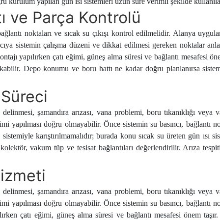
ğru kurulum yapılan gün ısı sistemleri uzun süre verimli şekilde kullanılab
ı ve Parça Kontrolü
bağlantı noktaları ve sıcak su çıkışı kontrol edilmelidir. Alanya uyg
ıcıya sistemin çalışma düzeni ve dikkat edilmesi gereken noktalar anlatı
tajı yapılırken çatı eğimi, güneş alma süresi ve bağlantı mesafesi önem
 çıkabilir. Depo konumu ve boru hattı ne kadar doğru planlanırsa siste
 Süreci
o delinmesi, şamandıra arızası, vana problemi, boru tıkanıklığı veya 
imi yapılması doğru olmayabilir. Önce sistemin su basıncı, bağlantı 
ik sistemiyle karıştırılmamalıdır; burada konu sıcak su üreten gün ısı si
 kolektör, vakum tüp ve tesisat bağlantıları değerlendirilir. Arıza tesp
izmeti
o delinmesi, şamandıra arızası, vana problemi, boru tıkanıklığı veya 
imi yapılması doğru olmayabilir. Önce sistemin su basıncı, bağlantı 
lırken çatı eğimi, güneş alma süresi ve bağlantı mesafesi önem taşır.