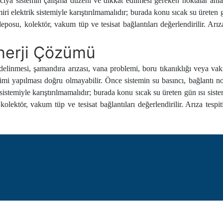
ıcıya sistemin çalışma düzeni ve dikkat edilmesi gereken noktalar anlatı
ri elektrik sistemiyle karıştırılmamalıdır; burada konu sıcak su üreten 
 deposu, kolektör, vakum tüp ve tesisat bağlantıları değerlendirilir. Ar
Enerji Çözümü
 delinmesi, şamandıra arızası, vana problemi, boru tıkanıklığı veya vak
imi yapılması doğru olmayabilir. Önce sistemin su basıncı, bağlantı 
 sistemiyle karıştırılmamalıdır; burada konu sıcak su üreten gün ısı sist
 kolektör, vakum tüp ve tesisat bağlantıları değerlendirilir. Arıza tesp